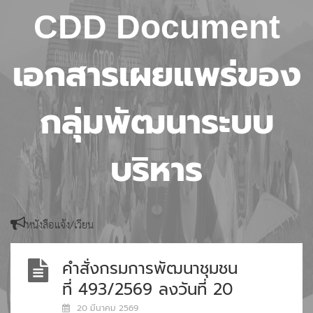
CDD Document
เอกสารเผยแพร่ของ
กลุ่มพัฒนาระบบ
บริหาร
หนังสือแจ้ง/เวียน
คำสั่งกรมการพัฒนาชุมชน
ที่ 493/2569 ลงวันที่ 20
มีนาคม พ.ศ. 2569 เรื่อง
20 มีนาคม 2569