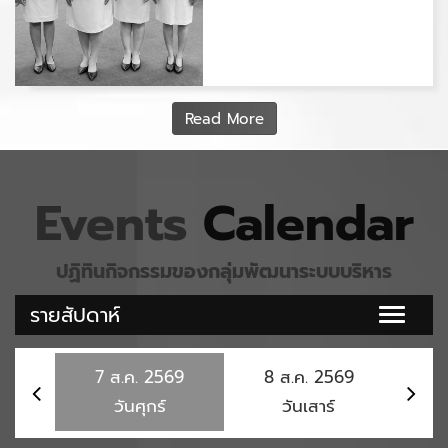
มหากรุณาธิคุณ
เนื่องในโอกาสวัน
เฉลิม
พระชนมพรรษา
Read More
พระบาทสมเด็จ
พระเจ้าอยู่หัว
Events
Calendar
ปฏิทินกิจกรรมของกลุ่มพัฒนาระบบบริหาร
รายสัปดาห์
Toggle
naviga
7
ส.ค.
2569
8
ส.ค.
2569
9
วันศุกร์
วันเสาร์