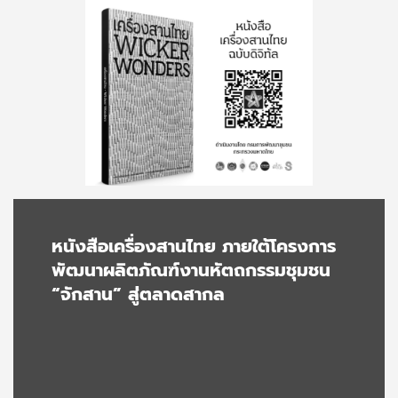
หนังสือเครื่องสานไทย ภายใต้โครงการ
พัฒนาผลิตภัณฑ์งานหัตถกรรมชุมชน
“จักสาน” สู่ตลาดสากล