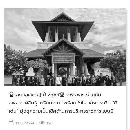
วันพฤหัสบดีที่ 11 มิถุนายน 2569
🏆รางวัลเลิศรัฐ ปี 2569🏆 กพร.พช. ร่วมทีม
สพจ.กาฬสินธุ์ เตรียมความพร้อม Site Visit ระดีบ "ดี
เด่น" มุ่งสู่ความเป็นเลิศด้านการบริหารราชการแบบมี
ส่วนร่วม
11/06/2569
|
126