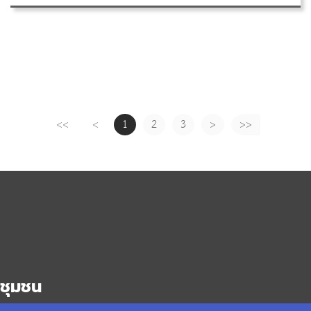
<<
<
1
2
3
>
>>
ชุมชน