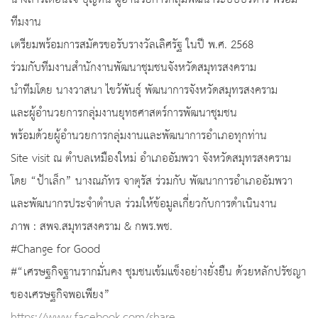
นางสาวเตือนใจ บุญทิน ผู้อำนวยการกลุ่มพัฒนาระบบบริหาร พร้อม
ทีมงาน
เตรียมพร้อมการสมัครขอรับรางวัลเลิศรัฐ ในปี พ.ศ. 2568
ร่วมกับทีมงานสำนักงานพัฒนาชุมชนจังหวัดสมุทรสงคราม
นำทีมโดย นางวาสนา ไขว้พันธุ์ พัฒนาการจังหวัดสมุทรสงคราม
และผู้อำนวยการกลุ่มงานยุทธศาสตร์การพัฒนาชุมชน
พร้อมด้วยผู้อำนวยการกลุ่มงานและพัฒนาการอำเภอทุกท่าน
Site visit ณ ตำบลเหมืองใหม่ อำเภออัมพวา จังหวัดสมุทรสงคราม
โดย “ป้าเล็ก” นางณภัทร จาตุรัส ร่วมกับ พัฒนาการอำเภออัมพวา
และพัฒนากรประจำตำบล ร่วมให้ข้อมูลเกี่ยวกับการดำเนินงาน
ภาพ : สพจ.สมุทรสงคราม & กพร.พช.
#Change for Good
#“เศรษฐกิจฐานรากมั่นคง ชุมชนเข้มแข็งอย่างยั่งยืน ด้วยหลักปรัชญา
ของเศรษฐกิจพอเพียง”